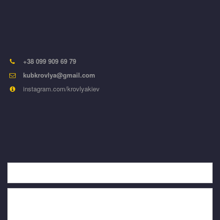
Специализированный кровельный центр
МЫ НАХОДИМСЯ:
+38 099 909 69 79
kubkrovlya@gmail.com
instagram.com/krovlyakiev
НАПИШИТЕ НАМ
*
*