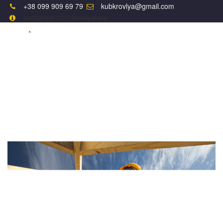
+38 099 909 69 79
kubkrovlya@gmail.com
instagram.com/krovlyakiev
КРОВЛЯ И МОНТАЖ
КРОВЛЯ ПОД КЛЮЧ КОЦЮБИНСКОЕ
КРОВЛЯ ПОД КЛЮЧ